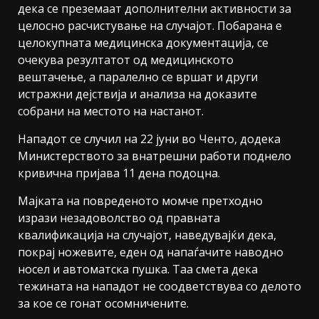
дека се преземаат дополнителни активности за
целосно расчистување на случајот. Побарана е
целокупната медицинска документација, се
очекува резултатот од медицинското
вештачење, а паралелно се вршат и други
истражни дејствија и анализа на доказите
собрани на местото на настанот.
Нападот се случил на 22 јуни во Ченто, додека
Министерството за внатрешни работи поднело
кривична пријава 11 дена подоцна.
Мајката на повреденото момче претходно
изрази незадоволство од правната
квалификација на случајот, наведувајќи дека,
покрај ножевите, еден од напаѓачите наводно
носел и автоматска пушка. Таа смета дека
тежината на нападот не соодветствува со делото
за кое се гонат осомничените.