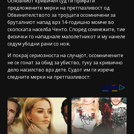
Основниот кривичен суд ги прифати
предложените мерки на претпазливост од
Обвинителството за тројцата осомничени за
бруталниот напад врз 14-годишно момче во
скопската населба Ченто. Според сомнежите, тие
физички го нападнале малолетникот и му нанеле
седум убодни рани со нож.
И покрај сериозноста на случајот, осомничените
не се гонат за обид за убиство, туку за кривично
дело насилство врз дете. Судот им ги изрече
следните мерки на претпазливост: