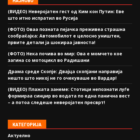
НАЈНОВО
(ВИДЕО) Неверојатен гест од Ким кон Путин: Еве
што итно испратил во Русија
(ФОТО) Оваа позната пејачка преживеа страшна
сообраќајка: Автомобилот е целосно уништен,
првите детали ја шокираа јавноста!
(ФОТО) Нека почива во мир: Ова е момчето кое
загина со мотоцикл во Радишани
Драма среде Скопје: Двајца скопјани направија
нешто што никој не го очекуваше во Вардар!
(ВИДЕО) Плажата занеме: Стотици непознати луѓе
формираа синџир во водата по една панична вест
– а потоа следеше неверојатен пресврт!
КАТЕГОРИЈА
Актуелно