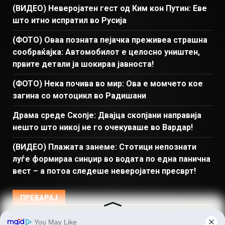
(ВИДЕО) Неверојатен гест од Ким кон Путин: Еве
што итно испратил во Русија
(ФОТО) Оваа позната пејачка преживеа страшна
сообраќајка: Автомобилот е целосно уништен,
првите детали ја шокираа јавноста!
(ФОТО) Нека почива во мир: Ова е момчето кое
загина со мотоцикл во Радишани
Драма среде Скопје: Двајца скопјани направија
нешто што никој не го очекуваше во Вардар!
(ВИДЕО) Плажата занеме: Стотици непознати
луѓе формираа синџир во водата по една панична
вест – а потоа следеше неверојатен пресврт!
ПРЕБАРАЈ