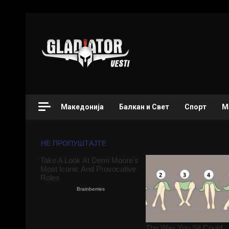
Македонија
Балкан и Свет
Спорт
М