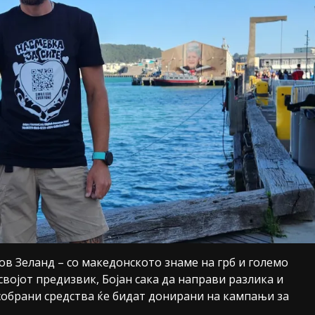
ов Зеланд – со македонското знаме на грб и големо
војот предизвик, Бојан сака да направи разлика и
собрани средства ќе бидат донирани на кампањи за