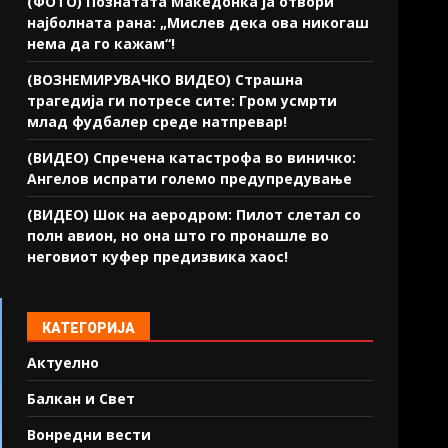
(ФОТО) Познатата Македонка ја отвори
најболната рана: „Мислев дека ова никогаш
нема да го кажам“!
(ВОЗНЕМИРУВАЧКО ВИДЕО) Страшна
трагедија ги потресе сите: Гром усмрти
млад фудбалер среде натпревар!
(ВИДЕО) Спречена катастрофа во виничко:
Ангелов испрати големо предупредување
(ВИДЕО) Шок на аеродром: Пилот слетал со
полн авион, но она што го пронашле во
неговиот куфер предизвика хаос!
КАТЕГОРИЈА
Актуелно
Балкан и Свет
Вонредни вести