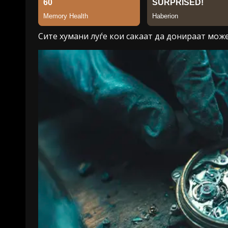
Сите хумани луѓе кои сакаат да донираат мож