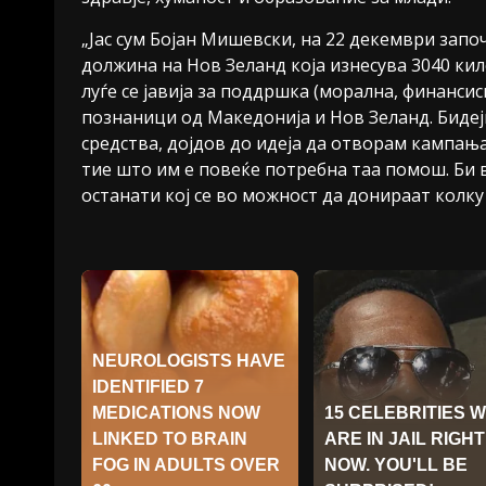
„Јас сум Бојан Мишевски, на 22 декември запо
должина на Нов Зеланд која изнесува 3040 кил
луѓе се јавија за поддршка (морална, финансис
познаници од Македонија и Нов Зеланд. Бидеј
средства, дојдов до идеја да отворам кампања
тие што им е повеќе потребна таа помош. Би в
останати кој се во можност да донираат колку 