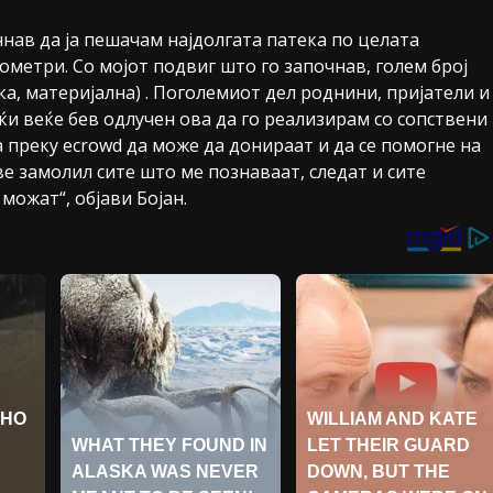
чнав да ја пешачам најдолгата патека по целата
ометри. Со мојот подвиг што го започнав, голем број
ка, материјална) . Поголемиот дел роднини, пријатели и
ќи веќе бев одлучен ова да го реализирам со сопствени
 преку ecrowd да може да донираат и да се помогне на
е замолил сите што ме познаваат, следат и сите
можат“, објави Бојан.