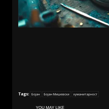
Tags:
Бојан
Бојан Мишевски
хуманитарност