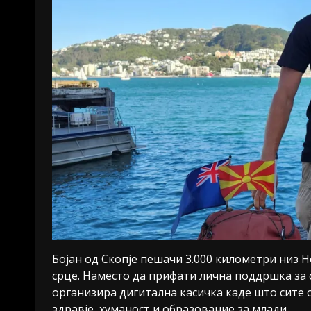
Бојан од Скопје пешачи 3.000 километри низ Н
срце. Наместо да прифати лична поддршка за с
организира дигитална касичка каде што сите 
здравје, хуманост и образование за млади.