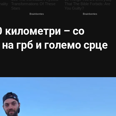
0 километри – со
на грб и големо срце