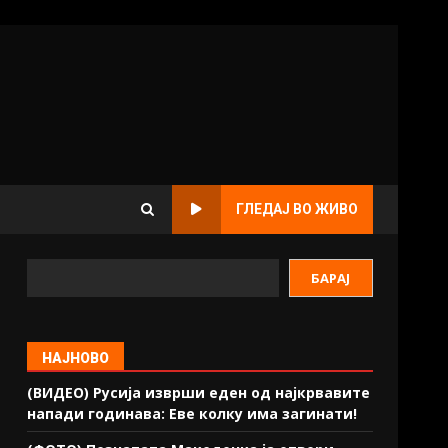
ГЛЕДАЈ ВО ЖИВО
БАРАЈ
НАЈНОВО
(ВИДЕО) Русија изврши еден од најкрвавите
напади годинава: Еве колку има загинати!