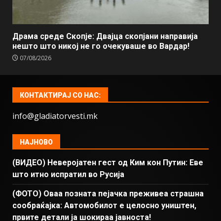
Драма среде Скопје: Двајца скопјани направија
нешто што никој не го очекуваше во Вардар!
07/08/2026
КОНТАКТИРАЈ СО НАС:
info@gladiatorvesti.mk
НАЈНОВО
(ВИДЕО) Неверојатен гест од Ким кон Путин: Еве
што итно испратил во Русија
(ФОТО) Оваа позната пејачка преживеа страшна
сообраќајка: Автомобилот е целосно уништен,
првите детали ја шокираа јавноста!