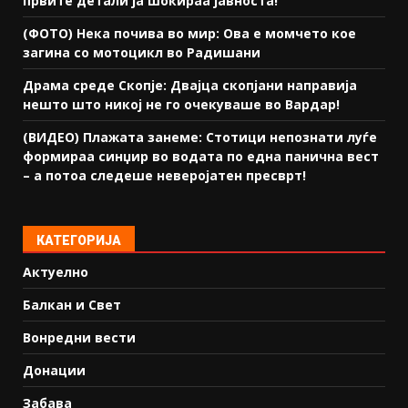
првите детали ја шокираа јавноста!
(ФОТО) Нека почива во мир: Ова е момчето кое
загина со мотоцикл во Радишани
Драма среде Скопје: Двајца скопјани направија
нешто што никој не го очекуваше во Вардар!
(ВИДЕО) Плажата занеме: Стотици непознати луѓе
формираа синџир во водата по една панична вест
– а потоа следеше неверојатен пресврт!
КАТЕГОРИЈА
Актуелно
Балкан и Свет
Вонредни вести
Донации
Забава