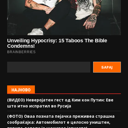
БАРАЈ
НАЈНОВО
(ВИДЕО) Неверојатен гест од Ким кон Путин: Еве
што итно испратил во Русија
(ФОТО) Оваа позната пејачка преживеа страшна
сообраќајка: Автомобилот е целосно уништен,