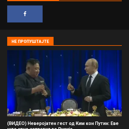
НЕ ПРОПУШТАЈТЕ
(ВИДЕО) Неверојатен гест од Ким кон Путин: Еве