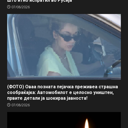
што итно испратил во Русија
07/08/2026
(ФОТО) Оваа позната пејачка преживеа страшна
сообраќајка: Автомобилот е целосно уништен,
првите детали ја шокираа јавноста!
07/08/2026