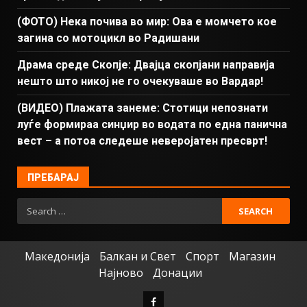
(ФОТО) Нека почива во мир: Ова е момчето кое
загина со мотоцикл во Радишани
Драма среде Скопје: Двајца скопјани направија
нешто што никој не го очекуваше во Вардар!
(ВИДЕО) Плажата занеме: Стотици непознати
луѓе формираа синџир во водата по една панична
вест – а потоа следеше неверојатен пресврт!
ПРЕБАРАЈ
Македонија
Балкан и Свет
Спорт
Магазин
Најново
Донации