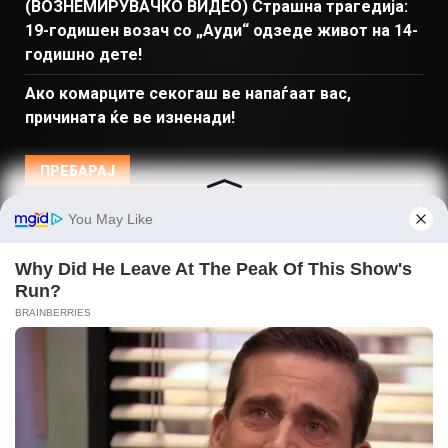
(ВОЗНЕМИРУВАЧКО ВИДЕО) Страшна трагедија:
19-годишен возач со „Ауди“ одзеде живот на 14-
годишно дете!
Ако комарците секогаш ве напаѓаат вас,
причината ќе ве изненади!
ПРЕБАРАЈ
Македонија
Балкан и Свет
Спорт
Магазин
Најново
Донации
© Copyright 2026 Gladiator - Powered by dbT18
|
DarkNews
by AF themes.