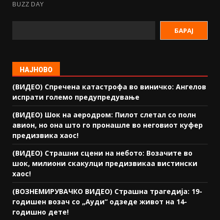
БАРАЈ
НАЈНОВО
(ВИДЕО) Спречена катастрофа во виничко: Ангелов
испрати големо предупредување
(ВИДЕО) Шок на аеродром: Пилот слетал со полн
авион, но она што го пронашле во неговиот куфер
предизвика хаос!
(ВИДЕО) Страшни сцени на небото: Возачите во
шок, милиони скакулци предизвикаа вистински
хаос!
(ВОЗНЕМИРУВАЧКО ВИДЕО) Страшна трагедија: 19-
годишен возач со „Ауди“ одзеде живот на 14-
годишно дете!