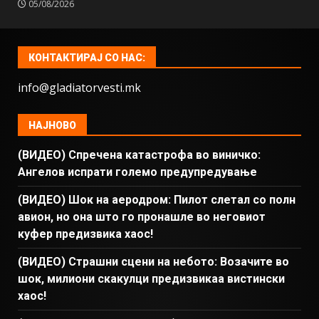
05/08/2026
КОНТАКТИРАЈ СО НАС:
info@gladiatorvesti.mk
НАЈНОВО
(ВИДЕО) Спречена катастрофа во виничко:
Ангелов испрати големо предупредување
(ВИДЕО) Шок на аеродром: Пилот слетал со полн
авион, но она што го пронашле во неговиот
куфер предизвика хаос!
(ВИДЕО) Страшни сцени на небото: Возачите во
шок, милиони скакулци предизвикаа вистински
хаос!