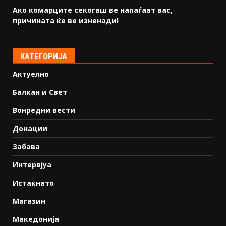
Ако комарците секогаш ве напаѓаат вас,
причината ќе ве изненади!
КАТЕГОРИЈА
Актуелно
Балкан и Свет
Вонредни вести
Донации
Забава
Интервјуа
Истакнато
Магазин
Македонија