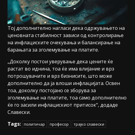
Тој дополнително нагласи дека одржувањето на
ценовната стабилност зависи од контролирање
на инфлациските очекувања и балансирање на
барањата за зголемување на платите.
„Доколку постои уверување дека цените ќе
растат во иднина, тоа ќе има влијание и врз
потрошувачите и врз бизнисите, што може
дополнително да ја влоши инфлацијата. Освен
тоа, доколку постојано се зборува за
зголемување на платите, тоа само дополнително
ќе го засили инфлацискиот притисок“, додаде
Славески.
Tags:
политичар
професор
трајко славески