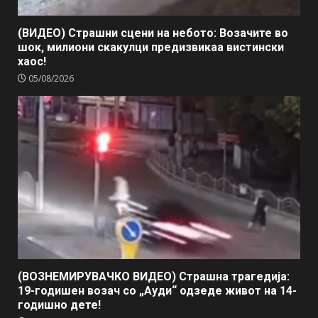
(ВИДЕО) Страшни сцени на небото: Возачите во
шок, милиони скакулци предизвикаа вистински
хаос!
05/08/2026
(ВОЗНЕМИРУВАЧКО ВИДЕО) Страшна трагедија:
19-годишен возач со „Ауди“ одзеде живот на 14-
годишно дете!