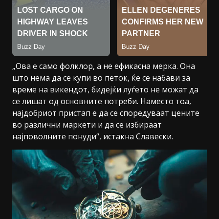
„Ова е само фолклор, а не ефикасна мерка. Она
што нема да се купи во петок, ќе се набави за
време на викендот, бидејќи луѓето не можат да
се лишат од основните потреби. Наместо тоа,
најдобриот пристап е да се споредуваат цените
во различни маркети и да се избираат
најповолните понуди“, истакна Славески.