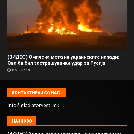
(ВИДЕО) Омилена мета на украинските напади:
Ова би бил застрашувачки удар за Русија
07/08/2026
КОНТАКТИРАЈ СО НАС:
info@gladiatorvesti.mk
НАЈНОВО
(ВИДЕО) Хорор во канцеларија: Го поздравил со