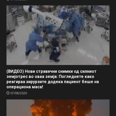
(ВИДЕО) Нови стравични снимки од силниот
земјотрес во оваа земја: Погледнете како
реагираа хирурзите додека пациент беше на
операциона маса!
07/08/2026