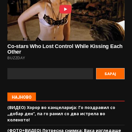
БАРАЈ
НАЈНОВО
(ВИДЕО) Хорор во канцеларија: Го поздравил со
„добар ден“, па го ранил со два истрела во
коленото!
(ФОТО+ВИДЕО) Потресна снимка: Вака изгледаше