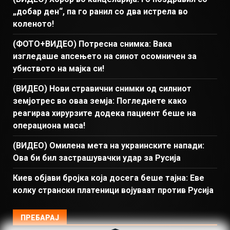
„добар ден“, па го ранил со два истрела во
коленото!
(ФОТО+ВИДЕО) Потресна снимка: Вака
изгледаше апсењето на синот осомничен за
убиството на мајка си!
(ВИДЕО) Нови стравични снимки од силниот
земјотрес во оваа земја: Погледнете како
реагираа хирурзите додека пациент беше на
операциона маса!
(ВИДЕО) Омилена мета на украинските напади:
Ова би бил застрашувачки удар за Русија
Киев објави бројка која досега беше тајна: Еве
колку странски платеници војуваат против Русија
ПРЕБАРАЈ