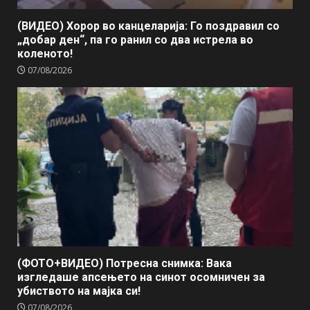
(ВИДЕО) Хорор во канцеларија: Го поздравил со
„добар ден“, па го ранил со два истрела во
коленото!
07/08/2026
(ФОТО+ВИДЕО) Потресна снимка: Вака
изгледаше апсењето на синот осомничен за
убиството на мајка си!
07/08/2026