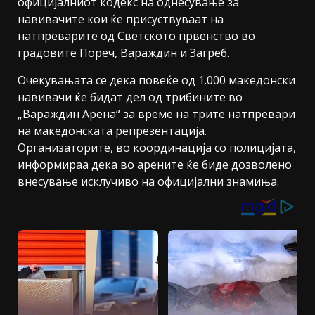
официјалниот кодекс на однесување за
навивачите кои ќе присуствуваат на
натпреварите од Светското првенство во
градовите Пореч, Вараждин и Загреб.
Очекувањата се дека повеќе од 1.000 македонски
навивачи ќе бидат дел од трибините во
„Вараждин Арена“ за време на трите натпревари
на македонската репрезентација.
Организаторите, во координација со полицијата,
информираа дека во арените ќе биде дозволено
внесување исклучиво на официјални знамиња.