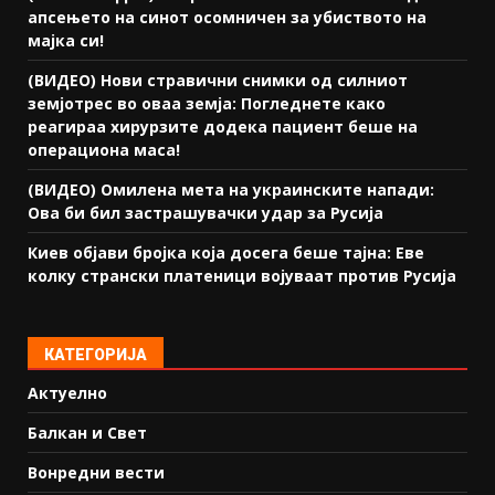
апсењето на синот осомничен за убиството на
мајка си!
(ВИДЕО) Нови стравични снимки од силниот
земјотрес во оваа земја: Погледнете како
реагираа хирурзите додека пациент беше на
операциона маса!
(ВИДЕО) Омилена мета на украинските напади:
Ова би бил застрашувачки удар за Русија
Киев објави бројка која досега беше тајна: Еве
колку странски платеници војуваат против Русија
КАТЕГОРИЈА
Актуелно
Балкан и Свет
Вонредни вести