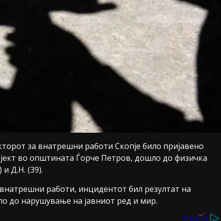
Секторот за внатрешни работи Скопје било пријавено
објект во општината Ѓорче Петров, дошло до физичка
и Д.Н. (39).
внатрешни работи, инцидентот бил резултат на
о до нарушување на јавниот ред и мир.