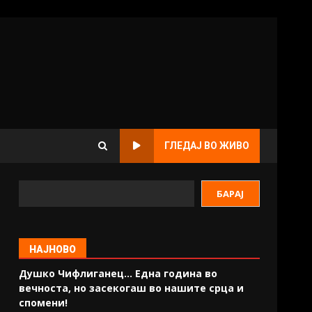
ГЛЕДАЈ ВО ЖИВО
БАРАЈ
НАЈНОВО
Душко Чифлиганец… Eдна година во
вечноста, но засекогаш во нашите срца и
спомени!