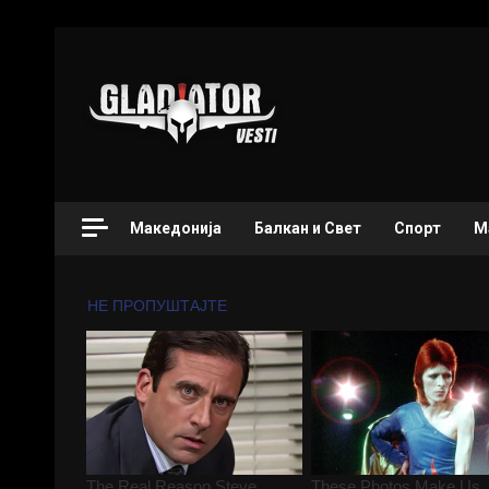
Македонија
Балкан и Свет
Спорт
М