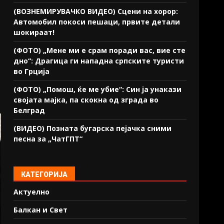
(ВОЗНЕМИРУВАЧКО ВИДЕО) Сцени на хорор:
Автомобил покоси пешаци, првите детали
шокираат!
(ФОТО) „Мене ми е срам поради вас, вие сте
дно“: Драгица ги нападна српските туристи
во Грција
(ФОТО) „Помош, ќе ме убие“: Син ја унакази
својата мајка, па скокна од зграда во
Белград
(ВИДЕО) Позната бугарска пејачка сними
песна за „ЧатГПТ“
КАТЕГОРИЈА
Актуелно
Балкан и Свет