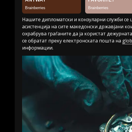
Нашите дипломатски и конзуларни служби се 
асистенција на сите македонски државјани к
охрабрува граѓаните да ја користат дежурната
се обратат преку електронската пошта на
glo
информации.