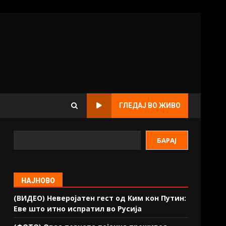
ГЛЕДАЈ ВО ЖИВО
БАРАЈ
НАЈНОВО
(ВИДЕО) Неверојатен гест од Ким кон Путин:
Еве што итно испратил во Русија