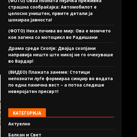
(ФОТО) Оваа позната пејачка преживеа
страшна сообраќајка: Автомобилот е
целосно уништен, првите детали ја
шокираа јавноста!
(ФОТО) Нека почива во мир: Ова е момчето
кое загина со мотоцикл во Радишани
Драма среде Скопје: Двајца скопјани
направија нешто што никој не го очекуваше
во Вардар!
(ВИДЕО) Плажата занеме: Стотици
непознати луѓе формираа синџир во водата
по една панична вест – а потоа следеше
неверојатен пресврт!
КАТЕГОРИЈА
Актуелно
Балкан и Свет