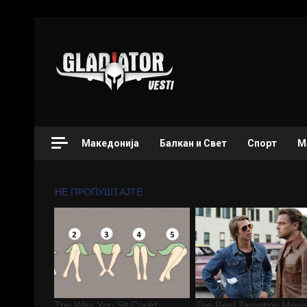
Македонија
Балкан и Свет
Спорт
М