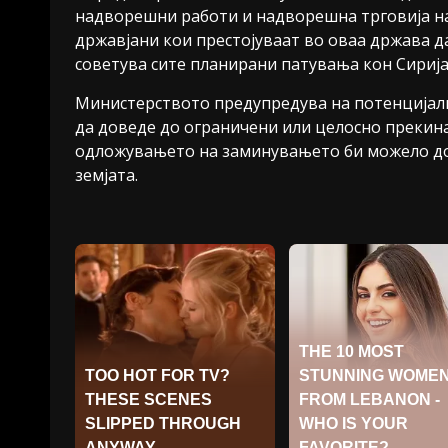
надворешни работи и надворешна трговија на
државјани кои престојуваат во оваа држава д
советува сите планирани патувања кон Сириј
Министерството предупредува на потенцијал
да доведе до ограничени или целосно прекина
одложувањето на заминувањето би можело до
земјата.