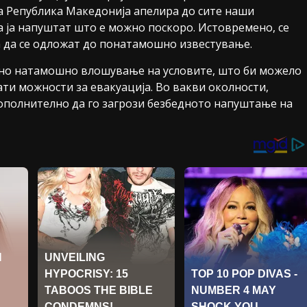
 Република Македонија апелира до сите наши
а ја напуштат што е можно поскоро. Истовремено, се
а да се одложат до понатамошно известување.
но натамошно влошување на условите, што би можело
ти можности за евакуација. Во вакви околности,
полнително да го загрози безбедното напуштање на