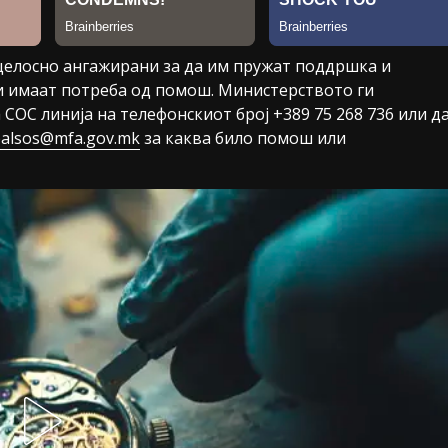
целосно ангажирани за да им пружат поддршка и
ои имаат потреба од помош. Министерството ги
 СОС линија на телефонскиот број +389 75 268 736 или д
balsos@mfa.gov.mk
за каква било помош или