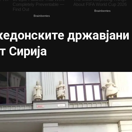
кедонските државјани
т Сирија