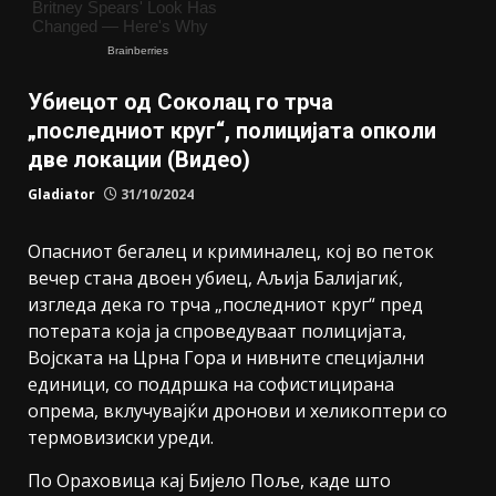
Убиецот од Соколац го трча
„последниот круг“, полицијата опколи
две локации (Видео)
Gladiator
31/10/2024
Опасниот бегалец и криминалец, кој во петок
вечер стана двоен убиец, Аљија Балијагиќ,
изгледа дека го трча „последниот круг“ пред
потерата која ја спроведуваат полицијата,
Војската на Црна Гора и нивните специјални
единици, со поддршка на софистицирана
опрема, вклучувајќи дронови и хеликоптери со
термовизиски уреди.
По Ораховица кај Бијело Поље, каде што