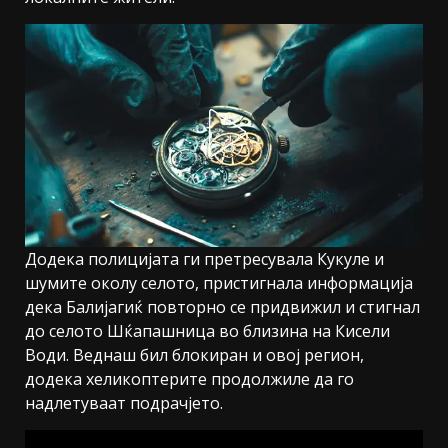
Додека полицијата ги претресувала Кукуле и
шумите околу селото, пристигнала информација
дека Балијагиќ повторно се придвижил и стигнал
до селото Шќапашница во близина на Кисели
Води. Веднаш бил блокиран и овој регион,
додека хеликоптерите продолжиле да го
надлетуваат подрачјето.