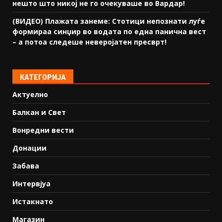
нешто што никој не го очекуваше во Вардар!
(ВИДЕО) Плажата занеме: Стотици непознати луѓе
формираа синџир во водата по една панична вест
– а потоа следеше неверојатен пресврт!
КАТЕГОРИЈА
Актуелно
Балкан и Свет
Вонредни вести
Донации
Забава
Интервјуа
Истакнато
Магазин