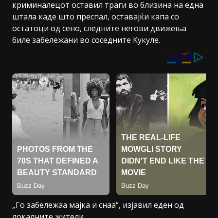
криминалецот оставил траги во близина на една
штала каде што преспал, оставајќи капа со
остатоци од сено, следните негови движења
биле забележани во соседните Кукуле.
„Го забележаа мајка и снаа“, изјавил еден од
локалните жители.