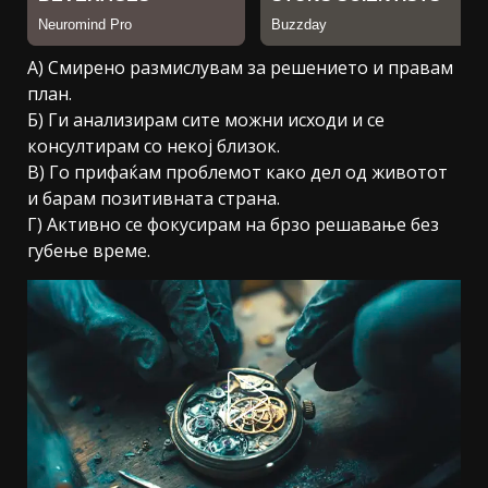
А) Смирено размислувам за решението и правам
план.
Б) Ги анализирам сите можни исходи и се
консултирам со некој близок.
В) Го прифаќам проблемот како дел од животот
и барам позитивната страна.
Г) Активно се фокусирам на брзо решавање без
губење време.