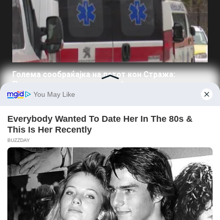
Голема сообраќајка на патот кон Стража:
Повредени три деца и жена!
10/08/2026