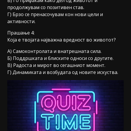
В) Го прифаќам како дел од животот и
продолжувам со позитивен став.
Г) Брзо се пренасочувам кон нови цели и
активности.
Прашање 4:
Која е твојата најважна вредност во животот?
А) Самоконтролата и внатрешната сила.
Б) Поддршката и блиските односи со другите.
В) Радоста и мирот во сегашниот момент.
Г) Динамиката и возбудата од новите искуства.