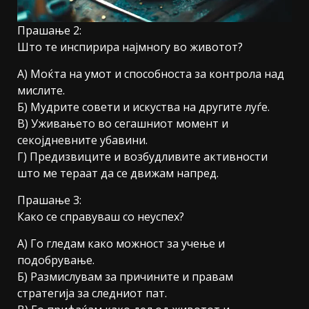
Прашање 2:
Што те инспирира најмногу во животот?
А) Моќта на умот и способноста за контрола над
мислите.
Б) Мудрите совети и искуства на другите луѓе.
В) Уживањето во сегашниот момент и
секојдневните убавини.
Г) Предизвиците и возбудливите активности
што ме тераат да се движам напред.
Прашање 3:
Како се справуваш со неуспех?
А) Го гледам како можност за учење и
подобрување.
Б) Размислувам за причините и правам
стратегија за следниот пат.