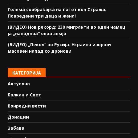
Голема сообраќајка на патот кон Стража:
Повредени три деца и жена!
(ВИДЕО) Нов рекорд: 230 мигранти во еден чамец
ја „нападнаа“ оваа земја
(ВИДЕО) „Пекол“ во Русија: Украина изврши
масовен напад со дронови
КАТЕГОРИЈА
Актуелно
Балкан и Свет
Вонредни вести
Донации
Забава