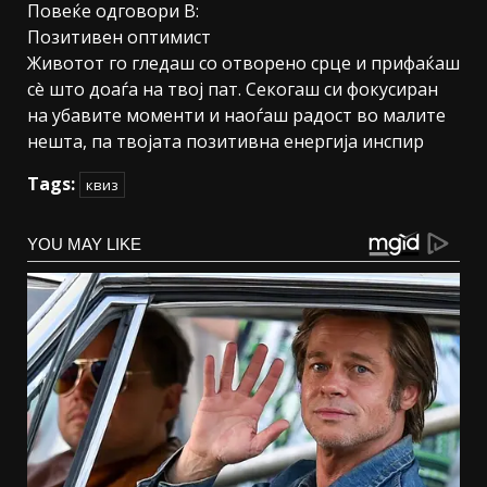
Повеќе одговори В:
Позитивен оптимист
Животот го гледаш со отворено срце и прифаќаш
сè што доаѓа на твој пат. Секогаш си фокусиран
на убавите моменти и наоѓаш радост во малите
нешта, па твојата позитивна енергија инспир
Tags:
квиз